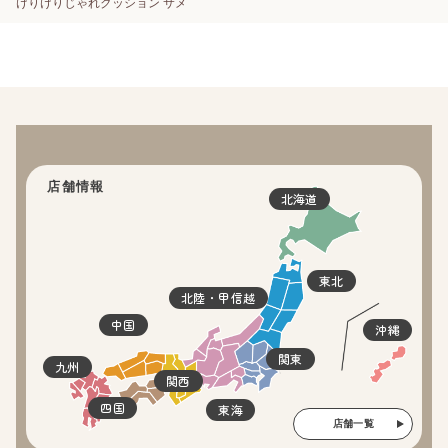
けりけりじゃれクッション サメ
店舗情報
北海道
東北
北陸・甲信越
中国
沖縄
関東
九州
関西
四国
東海
店舗一覧