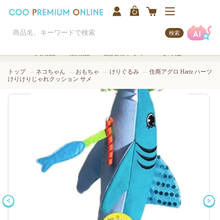
検索
犬用品
猫用品
観賞魚/アクア
その他
トップ
ネコちゃん
おもちゃ
けりぐるみ
住商アグロ Hartz ハーツ
けりけりじゃれクッション サメ