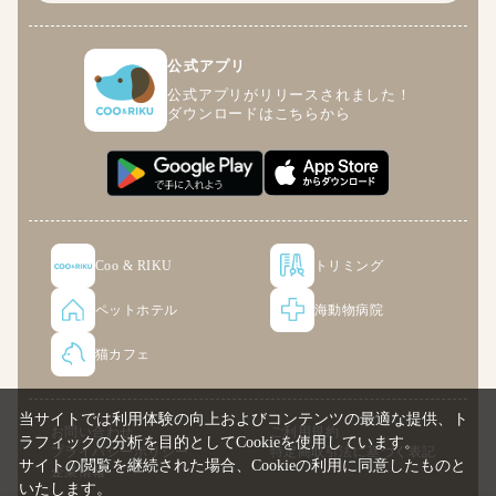
公式アプリ
公式アプリがリリースされました！
ダウンロードはこちらから
Coo & RIKU
トリミング
ペットホテル
海動物病院
猫カフェ
当サイトでは利用体験の向上およびコンテンツの最適な提供、ト
お問い合わせ
ご利用規約
ラフィックの分析を目的としてCookieを使用しています。
プライバシーポリシー
特定商取引法に基づく表記
サイトの閲覧を継続された場合、Cookieの利用に同意したものと
企業情報
いたします。