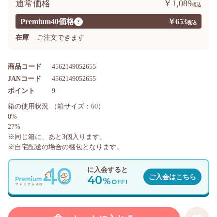
通常価格
￥1,089
Premium40価格
￥653
?
在庫
ご注文できます
商品コード
4562149052655
JANコード
4562149052655
ポイント
9
箱の使用状況
（箱サイズ：60）
0%
27%
※同じ箱に、あと
3
個入ります。
※自宅配送の場合の梱包となります。
に入会すると
40
ご入会はこちら
%
OFF!