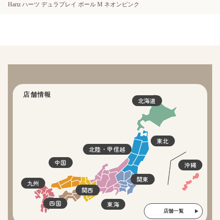
Hartz ハーツ デュラプレイ ボール M ネオンピンク
店舗情報
北海道
東北
北陸・甲信越
中国
沖縄
関東
九州
関西
四国
東海
店舗一覧