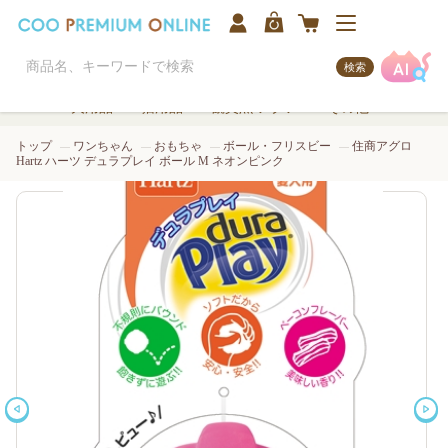
検索
犬用品
猫用品
観賞魚/アクア
その他
トップ
ワンちゃん
おもちゃ
ボール・フリスビー
住商アグロ
Hartz ハーツ デュラプレイ ボール M ネオンピンク