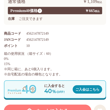
通常価格
￥1,109
Premium40価格
￥665
?
在庫
ご注文できます
商品コード
4562147872149
JANコード
4562147872149
ポイント
10
箱の使用状況
（箱サイズ：60）
0%
15%
※同じ箱に、あと
6
個入ります。
※自宅配送の場合の梱包となります。
に入会すると
40
ご入会はこちら
%
OFF!