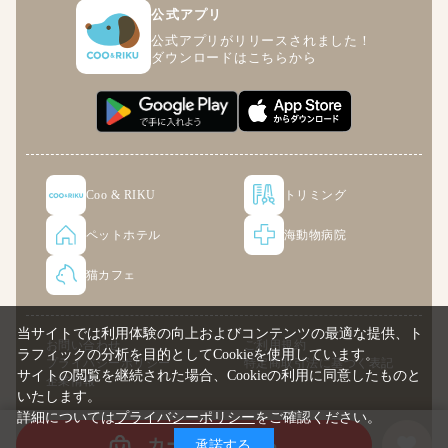
公式アプリ
公式アプリがリリースされました！
ダウンロードはこちらから
Coo & RIKU
トリミング
ペットホテル
海動物病院
猫カフェ
当サイトでは利用体験の向上およびコンテンツの最適な提供、ト
お問い合わせ
ご利用規約
ラフィックの分析を目的としてCookieを使用しています。
プライバシーポリシー
特定商取引法に基づく表記
サイトの閲覧を継続された場合、Cookieの利用に同意したものと
企業情報
いたします。
詳細については
プライバシーポリシー
をご確認ください。
© COO PREMIUM ONLINE
カートに入れる
承諾する