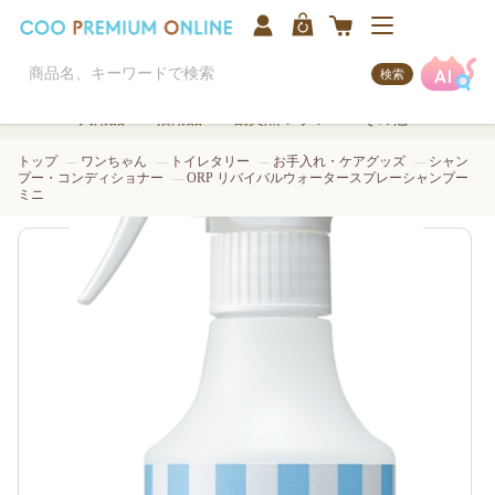
検索
犬用品
猫用品
観賞魚/アクア
その他
トップ
ワンちゃん
トイレタリー
お手入れ・ケアグッズ
シャン
プー・コンディショナー
ORP リバイバルウォータースプレーシャンプー
ミニ