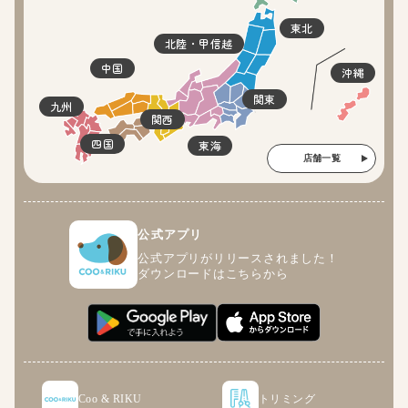
東北
北陸・甲信越
中国
沖縄
関東
九州
関西
四国
東海
店舗一覧
公式アプリ
公式アプリがリリースされました！
ダウンロードはこちらから
Coo & RIKU
トリミング