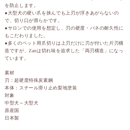
を防止します。
●大型犬の硬い爪を挟んでも上刃が浮きあがらないの
で、切り口が滑らかです。
●サロンでの使用を想定し、刃の硬度・バネの耐久性に
もこだわりました。
●多くのペット用爪切りは上刃だけに刃が付いた片刃構
造ですが、Zanは切れ味を追求した「両刃構造」になっ
ています。
素材
刃：超硬度特殊炭素鋼
本体：スチール滑り止め梨地塗装
対象
中型犬～大型犬
原産国
日本製