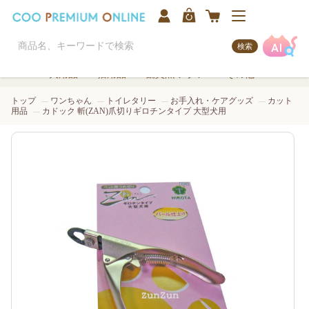
検索
犬用品
猫用品
観賞魚/アクア
その他
トップ
ワンちゃん
トイレタリー
お手入れ・ケアグッズ
カット
用品
カドック 斬(ZAN)爪切りギロチンタイプ 大型犬用