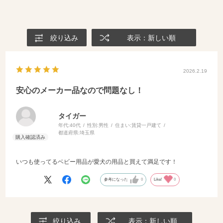
絞り込み
表示：新しい順
2026.2.19
安心のメーカー品なので問題なし！
タイガー
年代:
40代
性別:
男性
住まい:
賃貸一戸建て
都道府県:
埼玉県
いつも使ってるベビー用品が愛犬の用品と買えて満足です！
参考になった
0
Like!
0
絞り込み
表示：新しい順