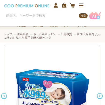
検索
犬用品
猫用品
観賞魚/アクア
その他
トップ
生活用品
ホーム＆キッチン
日用雑貨
水 99.9％ 水分 たっ
ぷり おしりふき 厚手 54枚×3個パック