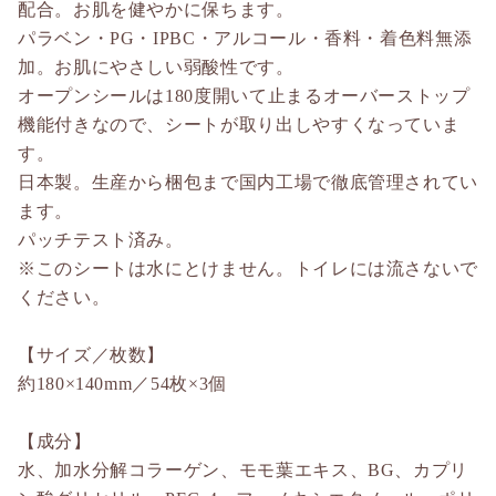
配合。お肌を健やかに保ちます。
パラベン・PG・IPBC・アルコール・香料・着色料無添
加。お肌にやさしい弱酸性です。
オープンシールは180度開いて止まるオーバーストップ
機能付きなので、シートが取り出しやすくなっていま
す。
日本製。生産から梱包まで国内工場で徹底管理されてい
ます。
パッチテスト済み。
※このシートは水にとけません。トイレには流さないで
ください。
【サイズ／枚数】
約180×140mm／54枚×3個
【成分】
水、加水分解コラーゲン、モモ葉エキス、BG、カプリ