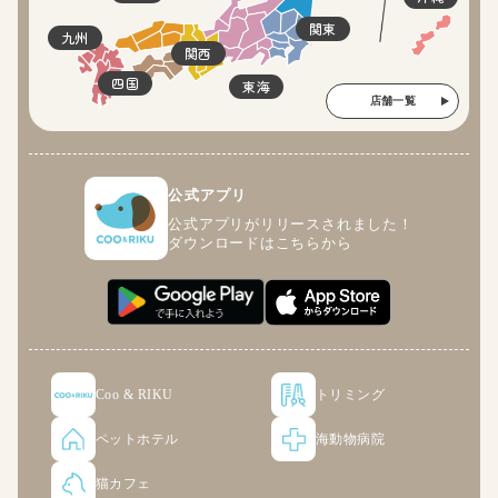
関東
九州
関西
四国
東海
店舗一覧
公式アプリ
公式アプリがリリースされました！
ダウンロードはこちらから
Coo & RIKU
トリミング
ペットホテル
海動物病院
猫カフェ