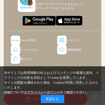
公式アプリがリリースされました！
ダウンロードはこちらから
Coo & RIKU
トリミング
ペットホテル
海動物病院
猫カフェ
当サイトでは利用体験の向上およびコンテンツの最適な提供、ト
お問い合わせ
ご利用規約
ラフィックの分析を目的としてCookieを使用しています。
プライバシーポリシー
特定商取引法に基づく表記
サイトの閲覧を継続された場合、Cookieの利用に同意したものと
企業情報
いたします。
詳細については
プライバシーポリシー
をご確認ください。
© COO PREMIUM ONLINE
カートに入れる
承諾する