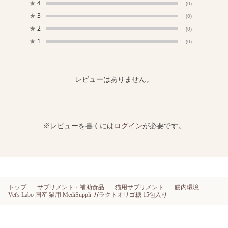
★
4
(0)
★
3
(0)
★
2
(0)
★
1
(0)
レビューはありません。
※レビューを書くには
ログイン
が必要です。
トップ
サプリメント・補助食品
猫用サプリメント
腸内環境
Vet's Labo 国産 猫用 MediSuppli ガラクトオリゴ糖 15包入り