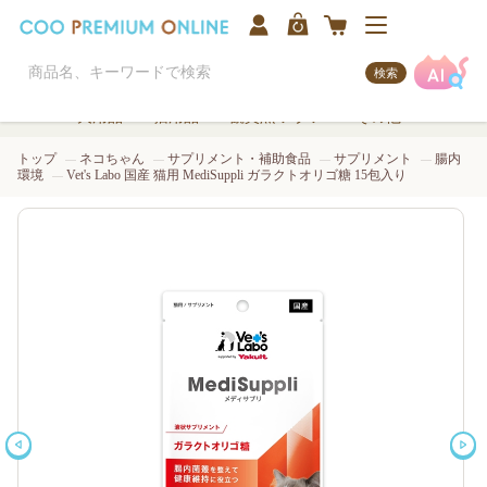
検索
犬用品
猫用品
観賞魚/アクア
その他
トップ
ネコちゃん
サプリメント・補助食品
サプリメント
腸内
環境
Vet's Labo 国産 猫用 MediSuppli ガラクトオリゴ糖 15包入り