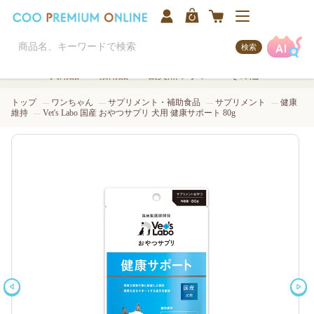
検索
犬用品
猫用品
観賞魚/アクア
その他
トップ
ワンちゃん
サプリメント・補助食品
サプリメント
健康
維持
Vet's Labo 国産 おやつサプリ 犬用 健康サポート 80g