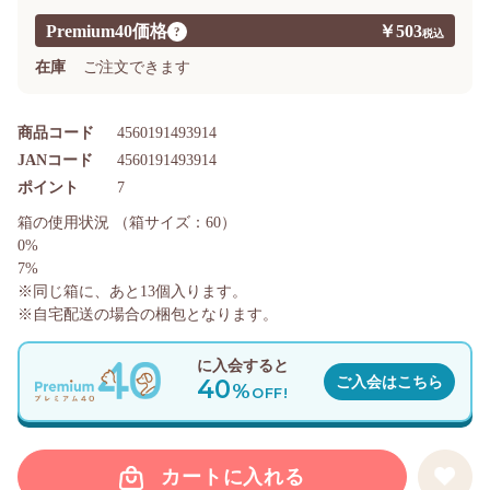
Premium40価格
￥503
?
在庫
ご注文できます
商品コード
4560191493914
JANコード
4560191493914
ポイント
7
箱の使用状況
（箱サイズ：60）
0%
7%
※同じ箱に、あと
13
個入ります。
※自宅配送の場合の梱包となります。
に入会すると
40
ご入会はこちら
%
OFF!
カートに入れる