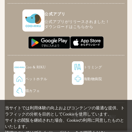
公式アプリ
公式アプリがリリースされました！
ダウンロードはこちらから
Coo & RIKU
トリミング
ペットホテル
海動物病院
猫カフェ
当サイトでは利用体験の向上およびコンテンツの最適な提供、ト
お問い合わせ
ご利用規約
ラフィックの分析を目的としてCookieを使用しています。
プライバシーポリシー
特定商取引法に基づく表記
サイトの閲覧を継続された場合、Cookieの利用に同意したものと
企業情報
いたします。