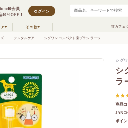
mium40会員
ログイン
40%OFF！
クア
その他
猫カフェ C
ッズ
デンタルケア
シグワン コンパクト歯ブラシ ラージ
シグワ
シ
ラ
商品コ
JAN
ポイン