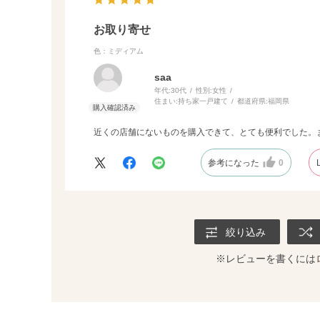
お取り寄せ
色：ミディアム
saa
年代:
30代
性別:
女性
住まい:
持ち家一戸建て
都道府県:
福岡県
近くの店舗にないものを購入できて、とても便利でした。
参考になった
0
絞り込み
※レビューを書くには