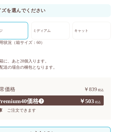
イズを選んでください
ジ
ミディアム
キャット
用状況
（箱サイズ：60）
箱に、あと
28
個入ります。
配送の場合の梱包となります。
常価格
￥839
Premium40価格
￥503
?
庫
ご注文できます