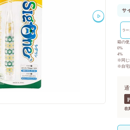
サ
ラー
箱の使
0%
4%
※同じ
※自宅
通
在