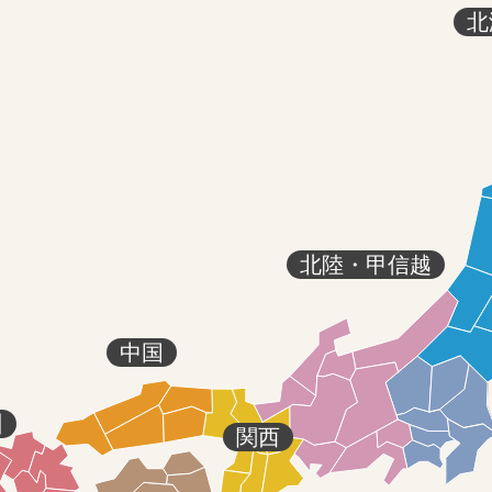
北
北陸・甲信越
中国
州
関西