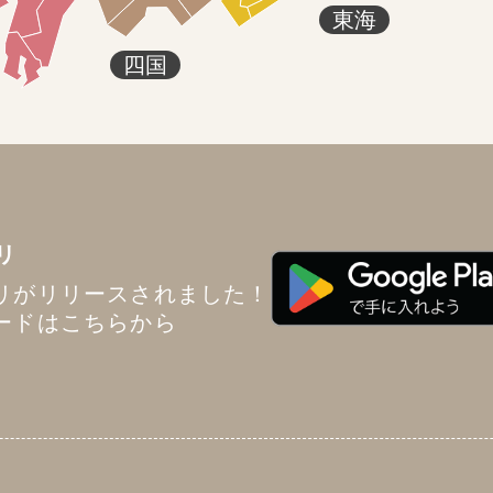
東海
四国
リ
リがリリースされました！
ードはこちらから