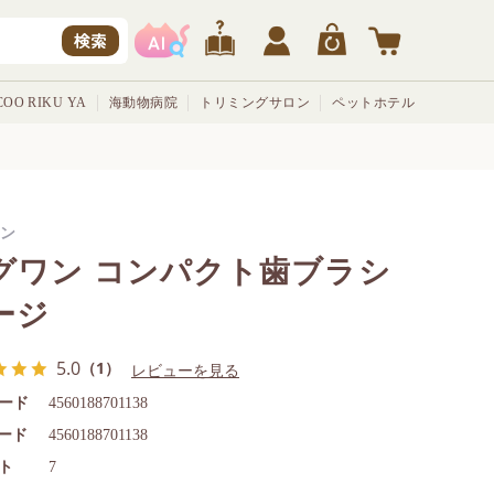
検索
OO RIKU YA
海動物病院
トリミングサロン
ペットホテル
ン
グワン コンパクト歯ブラシ
ージ
5.0
（1）
レビューを見る
ード
4560188701138
コード
4560188701138
ト
7