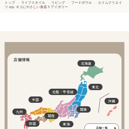
トップ
ライフスタイル
リビング
フードボウル
エイムクリエイ
ツ mju: ネコにやさしい食器 S アイボリー
店舗情報
北海道
東北
北陸・甲信越
中国
沖縄
関東
九州
関西
四国
東海
店舗一覧