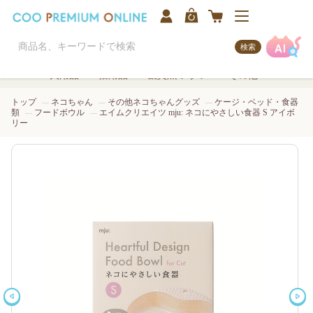
検索
犬用品
猫用品
観賞魚/アクア
その他
トップ
ネコちゃん
その他ネコちゃんグッズ
ケージ・ベッド・食器
類
フードボウル
エイムクリエイツ mju: ネコにやさしい食器 S アイボ
リー