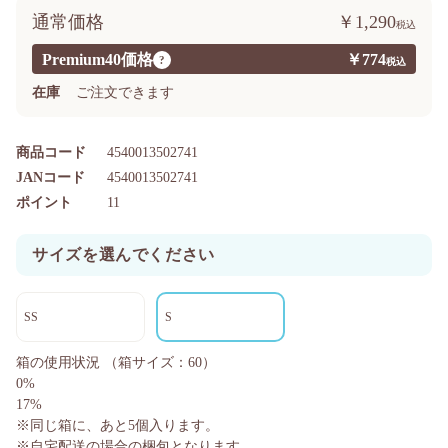
通常価格
￥1,290
Premium40価格
￥774
?
在庫
ご注文できます
商品コード
4540013502741
JANコード
4540013502741
ポイント
11
サイズを選んでください
SS
S
箱の使用状況
（箱サイズ：60）
0%
17%
※同じ箱に、あと
5
個入ります。
※自宅配送の場合の梱包となります。