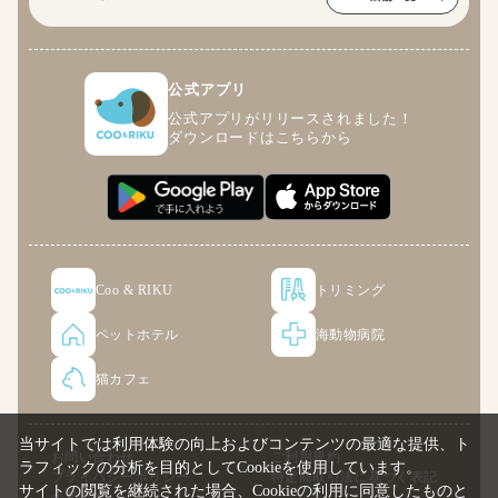
公式アプリ
公式アプリがリリースされました！
ダウンロードはこちらから
Coo & RIKU
トリミング
ペットホテル
海動物病院
猫カフェ
当サイトでは利用体験の向上およびコンテンツの最適な提供、ト
お問い合わせ
ご利用規約
ラフィックの分析を目的としてCookieを使用しています。
プライバシーポリシー
特定商取引法に基づく表記
サイトの閲覧を継続された場合、Cookieの利用に同意したものと
企業情報