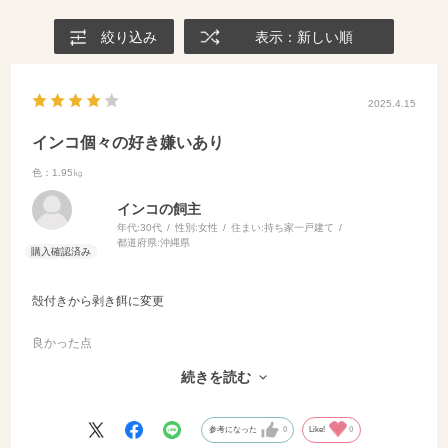
絞り込み
表示：新しい順
2025.4.15
インコ個々の好き嫌いあり
色：1.95㎏
インコの飼主
年代:
30代
性別:
女性
住まい:
持ち家一戸建て
都道府県:
沖縄県
殻付きから剥き餌に変更
良かった点
殻が散らからない
続きを読む
悪かった点
個々のインコで好き嫌いがあり食いつきに差がある
参考になった
0
Like!
0