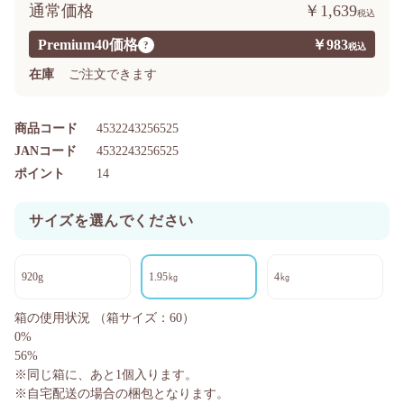
通常価格
￥1,639
Premium40価格
￥983
?
在庫
ご注文できます
商品コード
4532243256525
JANコード
4532243256525
ポイント
14
サイズを選んでください
920g
1.95㎏
4㎏
箱の使用状況
（箱サイズ：60）
0%
56%
※同じ箱に、あと
1
個入ります。
※自宅配送の場合の梱包となります。