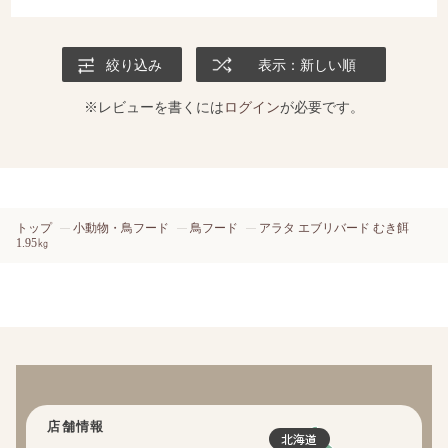
絞り込み
表示：新しい順
※レビューを書くには
ログイン
が必要です。
トップ
小動物・鳥フード
鳥フード
アラタ エブリバード むき餌
1.95㎏
店舗情報
北海道