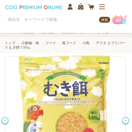
検索
犬用品
猫用品
観賞魚/アクア
その他
トップ
小動物・鳥
フード
鳥フード
小鳥
アラタ エブリバー
ド むき餌 1.95㎏