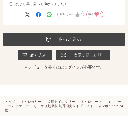
思ったより早く届いて助かりました！
参考になった
0
Like!
0
もっと見る
絞り込み
表示：新しい順
※レビューを書くには
ログイン
が必要です。
トップ
トイレタリー
犬用トイレタリー
トイレシーツ
ユニ・チ
ャーム デオシート しっかり超吸収 無香消臭タイプ ワイド ジャンボパック 54
枚