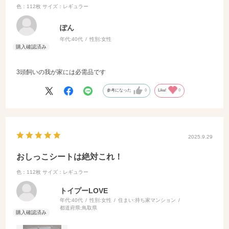
色：112枚
サイズ：レギュラー
ぽん
年代:
40代
性別:
女性
3頭飼いの我が家には必需品です
参考になった
0
Like!
0
2025.9.29
おしっこシートは絶対これ！
色：112枚
サイズ：レギュラー
トイプーLOVE
年代:
40代
性別:
女性
住まい:
持ち家マンション
都道府県:
鳥取県