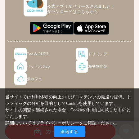
公式アプリがリリースされました！
ダウンロードはこちらから
Coo & RIKU
トリミング
ペットホテル
海動物病院
猫カフェ
当サイトでは利用体験の向上およびコンテンツの最適な提供、ト
お問い合わせ
ご利用規約
ラフィックの分析を目的としてCookieを使用しています。
プライバシーポリシー
特定商取引法に基づく表記
サイトの閲覧を継続された場合、Cookieの利用に同意したものと
企業情報
いたします。
詳細については
プライバシーポリシー
をご確認ください。
© COO PREMIUM ONLINE
カートに入れる
承諾する