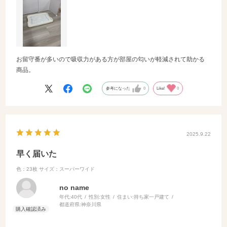
お留守番が多いので吸収力がある方が部屋の匂いが軽減されて助かる
商品。
参考になった
0
Like!
0
2025.9.22
早く届いた
色：23枚
サイズ：スーパーワイド
no name
年代:
40代
性別:
女性
住まい:
持ち家一戸建て
都道府県:
神奈川県