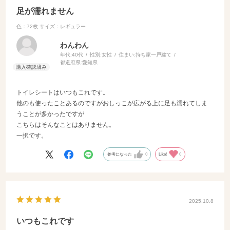
足が濡れません
色：72枚
サイズ：レギュラー
わんわん
年代:
40代
性別:
女性
住まい:
持ち家一戸建て
都道府県:
愛知県
トイレシートはいつもこれです。
他のも使ったことあるのですがおしっこが広がる上に足も濡れてしま
うことが多かったですが
こちらはそんなことはありません。
一択です。
参考になった
0
Like!
0
2025.10.8
いつもこれです