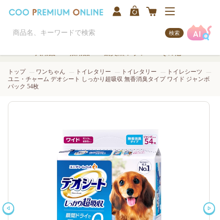
検索
犬用品
猫用品
観賞魚/アクア
その他
トップ
ワンちゃん
トイレタリー
トイレタリー
トイレシーツ
ユニ・チャーム デオシート しっかり超吸収 無香消臭タイプ ワイド ジャンボ
パック 54枚