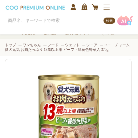
検索
犬用品
猫用品
観賞魚/アクア
その他
トップ
ワンちゃん
フード
ウェット
シニア
ユニ・チャーム
愛犬元気 お肉たっぷり 13歳以上用 ビーフ・緑黄色野菜入 375g