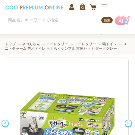
検索
犬用品
猫用品
観賞魚/アクア
その他
トップ
ネコちゃん
トイレタリー
トイレタリー
猫トイレ
ユ
ニ・チャーム デオトイレ らくらくシンプル 本体セット ダークグレー