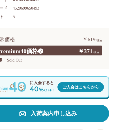
コード
4520699650493
ト
5
常価格
￥619
Premium40価格
￥371
?
庫
Sold Out
に入会すると
40
ご入会はこちらから
%
OFF!
入荷案内申し込み