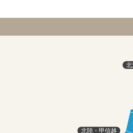
北
北陸・甲信越