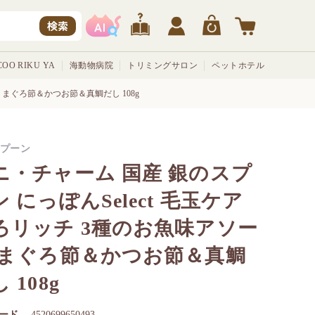
検索
OO RIKU YA
海動物病院
トリミングサロン
ペットホテル
 まぐろ節＆かつお節＆真鯛だし 108g
プーン
ニ・チャーム 国産 銀のスプ
 にっぽんSelect 毛玉ケア
ろリッチ 3種のお魚味アソー
 まぐろ節＆かつお節＆真鯛
 108g
ード
4520699650493