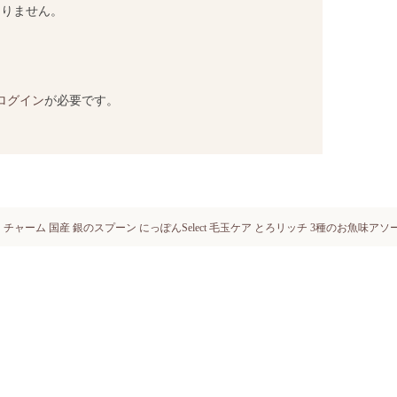
ありません。
ログイン
が必要です。
チャーム 国産 銀のスプーン にっぽんSelect 毛玉ケア とろリッチ 3種のお魚味アソ