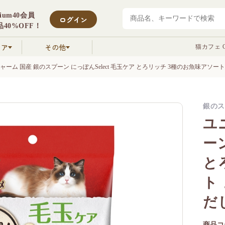
mium40会員
ログイン
40%OFF！
クア
その他
猫カフェ C
ャーム 国産 銀のスプーン にっぽんSelect 毛玉ケア とろリッチ 3種のお魚味アソート
銀のス
ユ
ーン
と
ト
だし
商品コ