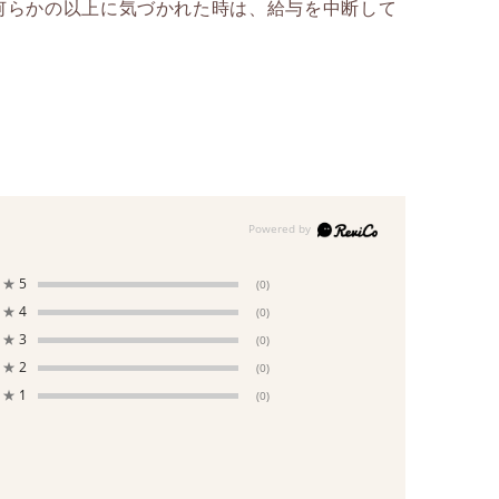
何らかの以上に気づかれた時は、給与を中断して
★
5
(0)
★
4
(0)
★
3
(0)
★
2
(0)
★
1
(0)