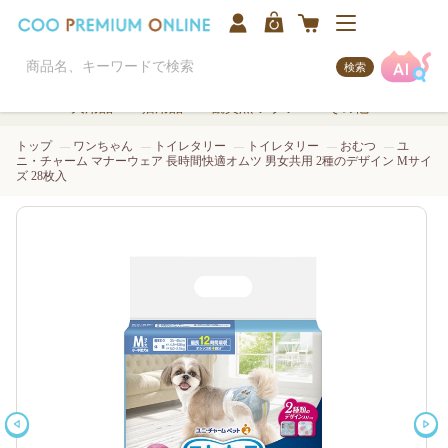
検索
犬用品
猫用品
観賞魚/アクア
その他
トップ
ワンちゃん
トイレタリー
トイレタリー
おむつ
ユ
ニ・チャーム マナーウェア 長時間快適オムツ 男女共用 2種のデザイン Mサイ
ズ 28枚入