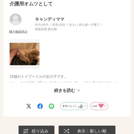
介護用オムツとして
キャンディママ
年代:
50代
性別:
女性
住まい:
持ち家一戸建て
都道府県:
東京都
16歳のトイプードルの女の子です。
オシッコの失敗が増えたのでオムツにして、とても楽になりました。
夜と留守番の時は長時間用オムツを使用しています。
続きを読む
プレミアム40でどこよりも安く購入できて助かります。
参考になった
0
Like!
0
絞り込み
表示：新しい順