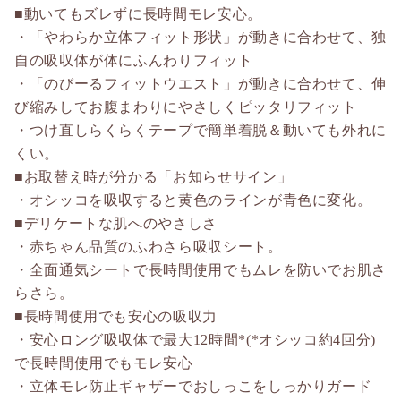
■動いてもズレずに長時間モレ安心。
・「やわらか立体フィット形状」が動きに合わせて、独
自の吸収体が体にふんわりフィット
・「のびーるフィットウエスト」が動きに合わせて、伸
び縮みしてお腹まわりにやさしくピッタリフィット
・つけ直しらくらくテープで簡単着脱＆動いても外れに
くい。
■お取替え時が分かる「お知らせサイン」
・オシッコを吸収すると黄色のラインが青色に変化。
■デリケートな肌へのやさしさ
・赤ちゃん品質のふわさら吸収シート。
・全面通気シートで長時間使用でもムレを防いでお肌さ
らさら。
■長時間使用でも安心の吸収力
・安心ロング吸収体で最大12時間*(*オシッコ約4回分)
で長時間使用でもモレ安心
・立体モレ防止ギャザーでおしっこをしっかりガード