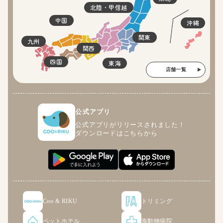
北陸・甲信越
中国
沖縄
関東
九州
関西
四国
東海
店舗一覧
公式アプリ
公式アプリがリリースされました！
ダウンロードはこちらから
Coo & RIKU
トリミング
ペットホテル
海動物病院