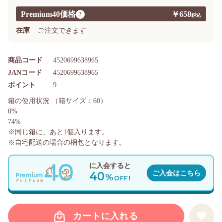
Premium40価格
￥658
?
在庫
ご注文できます
商品コード
4520699638965
JANコード
4520699638965
ポイント
9
箱の使用状況
（箱サイズ：60）
0%
74%
※同じ箱に、あと
1
個入ります。
※自宅配送の場合の梱包となります。
に入会すると
40
ご入会はこちら
%
OFF!
カートに入れる