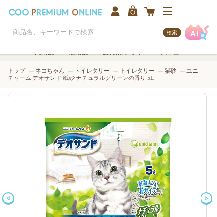
検索
犬用品
猫用品
観賞魚/アクア
その他
トップ
ネコちゃん
トイレタリー
トイレタリー
猫砂
ユニ・
チャーム デオサンド 紙砂 ナチュラルグリーンの香り 5L