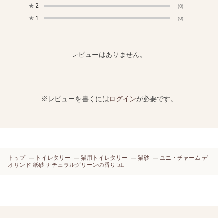
★
2
(0)
★
1
(0)
レビューはありません。
※レビューを書くには
ログイン
が必要です。
トップ
トイレタリー
猫用トイレタリー
猫砂
ユニ・チャーム デ
オサンド 紙砂 ナチュラルグリーンの香り 5L