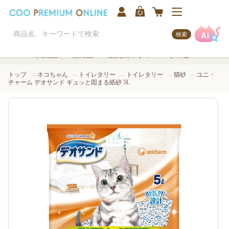
検索
犬用品
猫用品
観賞魚/アクア
その他
トップ
ネコちゃん
トイレタリー
トイレタリー
猫砂
ユニ・
チャーム デオサンド ギュッと固まる紙砂 5L