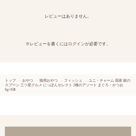
レビューはありません。
※レビューを書くには
ログイン
が必要です。
トップ
おやつ
猫用おやつ
フィッシュ
ユニ・チャーム 国産 銀の
スプーン 三ツ星グルメ にっぽんセレクト 2種のアソート まぐろ・かつお
6g×8本