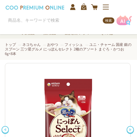
検索
犬用品
猫用品
観賞魚/アクア
その他
トップ
ネコちゃん
おやつ
フィッシュ
ユニ・チャーム 国産 銀の
スプーン 三ツ星グルメ にっぽんセレクト 2種のアソート まぐろ・かつお
6g×8本