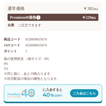
通常価格
￥382
Premium40価格
￥229
?
在庫
ご注文できます
商品コード
4520699635674
JANコード
4520699635674
ポイント
3
箱の使用状況
（箱サイズ：60）
0%
5%
※同じ箱に、あと
19
個入ります。
※自宅配送の場合の梱包となります。
に入会すると
40
ご入会はこちら
%
OFF!