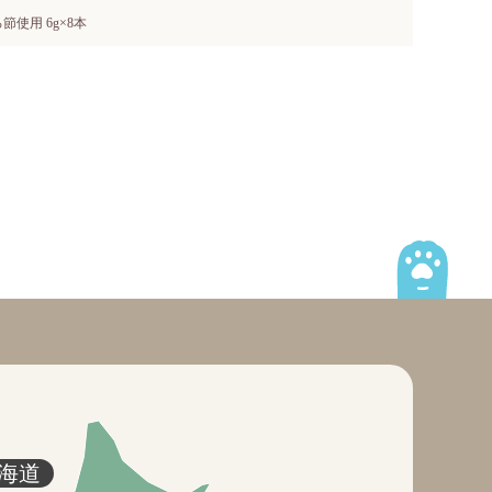
節使用 6g×8本
海道