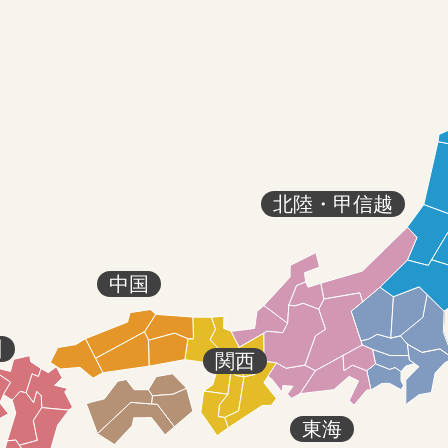
北陸・甲信越
中国
州
関西
東海