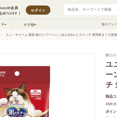
mium40会員
ログイン
40%OFF！
クア
その他
猫カフェ C
ユニ・チャーム 国産 銀のスプーン にっぽんSelect とろリッチ 焼津産まぐろ節使用
銀のス
ユ
ーン
チ
商品コ
JAN
ポイン