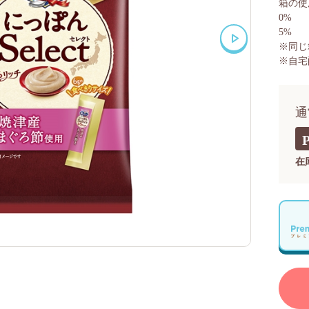
箱の使
0%
5%
※同じ
※自宅
通
在