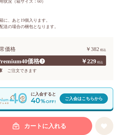
用状況
（箱サイズ：60）
箱に、あと
19
個入ります。
配送の場合の梱包となります。
常価格
￥382
Premium40価格
￥229
?
庫
ご注文できます
に入会すると
40
ご入会はこちらから
%
OFF!
カートに入れる