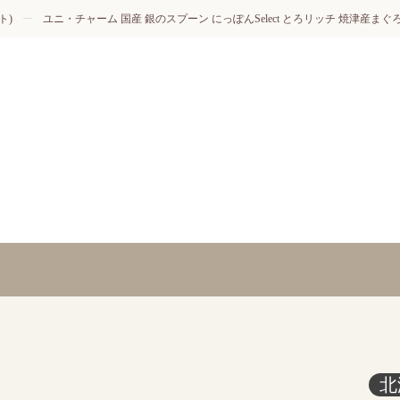
ト)
ユニ・チャーム 国産 銀のスプーン にっぽんSelect とろリッチ 焼津産まぐろ
北