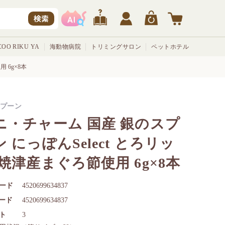
検索
OO RIKU YA
海動物病院
トリミングサロン
ペットホテル
 6g×8本
プーン
ニ・チャーム 国産 銀のスプ
 にっぽんSelect とろリッ
 焼津産まぐろ節使用 6g×8本
ード
4520699634837
コード
4520699634837
ト
3