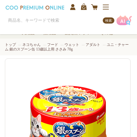
検索
犬用品
猫用品
観賞魚/アクア
その他
トップ
ネコちゃん
フード
ウェット
アダルト
ユニ・チャー
ム 銀のスプーン缶 13歳以上用 ささみ 70g