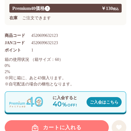
Premium40価格
￥130
?
在庫
ご注文できます
商品コード
4520699632123
JANコード
4520699632123
ポイント
1
箱の使用状況
（箱サイズ：60）
0%
2%
※同じ箱に、あと
43
個入ります。
※自宅配送の場合の梱包となります。
に入会すると
40
ご入会はこちら
%
OFF!
カートに入れる