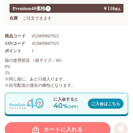
Premium40価格
￥118
?
在庫
ご注文できます
商品コード
4520699607923
JANコード
4520699607923
ポイント
1
箱の使用状況
（箱サイズ：60）
0%
2%
※同じ箱に、あと
55
個入ります。
※自宅配送の場合の梱包となります。
に入会すると
40
ご入会はこちら
%
OFF!
カートに入れる