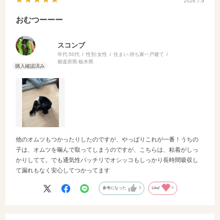
2026.7.9
おむつーーー
スコンブ
年代:
50代
性別:
女性
住まい:
持ち家一戸建て
都道府県:
栃木県
他のオムツもつかったりしたのですが、やっぱりこれが一番！うちの
子は、オムツを噛んで取ってしまうのですが、こちらは、粘着がしっ
かりしてて。でも通気性バッチリでオシッコもしっかり長時間吸収し
て漏れもなく安心してつかってます
参考になった
0
Like!
0