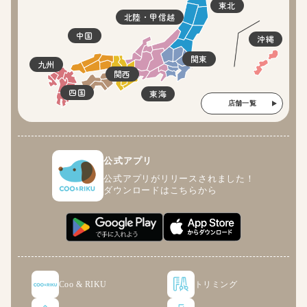
東北
北陸・甲信越
中国
沖縄
関東
九州
関西
四国
東海
店舗一覧
公式アプリ
公式アプリがリリースされました！
ダウンロードはこちらから
Coo & RIKU
トリミング