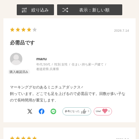
絞り込み
表示：新しい順
2026.7.14
必需品です
maru
年代:
50代
性別:
女性
住まい:
持ち家一戸建て
都道府県:
兵庫県
マーキンググセのあるミニチュアダックス♂
飼っています。どこでも足を上げるので必需品です。回数が多い子な
ので長時間用が重宝します、
参考になった
0
Like!
0