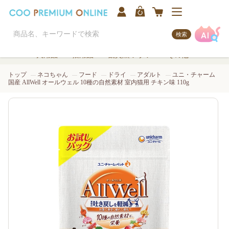
検索
犬用品
猫用品
観賞魚/アクア
その他
トップ
ネコちゃん
フード
ドライ
アダルト
ユニ・チャーム
国産 AllWell オールウェル 10種の自然素材 室内猫用 チキン味 110g