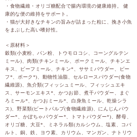
・食物繊維・オリゴ糖配合で腸内環境の健康維持。 健
康的な便の維持をサポート。
・猫が大好きなチキンの旨みが詰まった粒に、挽き小魚
をまぶした高い嗜好性。
＜原材料＞
穀類(小麦粉、パン粉、トウモロコシ、コーングルテン
ミール)、肉類(チキンミール、ポークミール、チキンエ
キス、ビーフミール、チキン*、ササミパウダー、ビー
フ*、ポーク*)、動物性油脂、セルロースパウダー(食物
繊維源)、魚介類(フィッシュミール、フィッシュエキ
ス、サーモンエキス*、かつお節、煮干パウダー、まぐ
ろミール*、かつおミール*、白身魚ミール、乾燥シラ
ス)、野菜類(ビートパルプ(食物繊維源)、にんじんパウ
ダー*、かぼちゃパウダー*、トマトパウダー*)、酵母、
オリゴ糖、大豆*、ミネラル類(カルシウム、塩素、コバ
ルト、銅、鉄、ヨウ素、カリウム、マンガン、ナトリウ