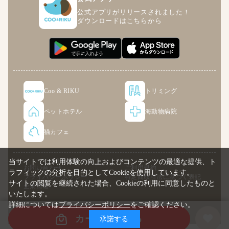
公式アプリがリリースされました！
ダウンロードはこちらから
Coo & RIKU
トリミング
ペットホテル
海動物病院
猫カフェ
当サイトでは利用体験の向上およびコンテンツの最適な提供、ト
お問い合わせ
ご利用規約
ラフィックの分析を目的としてCookieを使用しています。
プライバシーポリシー
特定商取引法に基づく表記
サイトの閲覧を継続された場合、Cookieの利用に同意したものと
企業情報
いたします。
詳細については
プライバシーポリシー
をご確認ください。
© COO PREMIUM ONLINE
カートに入れる
承諾する