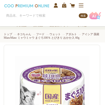
検索
犬用品
猫用品
観賞魚/アクア
その他
トップ
ネコちゃん
フード
ウェット
アダルト
アイシア 国産
MiawMiaw ミャウミャウ まぐろ100％ とびきり おかか入 60g