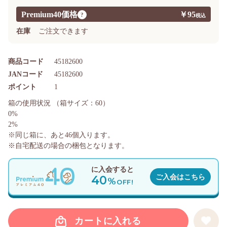
Premium40価格
￥95
?
在庫
ご注文できます
商品コード
45182600
JANコード
45182600
ポイント
1
箱の使用状況
（箱サイズ：60）
0%
2%
※同じ箱に、あと
46
個入ります。
※自宅配送の場合の梱包となります。
に入会すると
40
ご入会はこちら
%
OFF!
カートに入れる