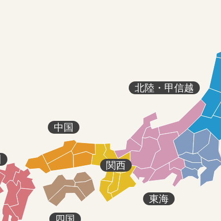
北陸・甲信越
中国
州
関西
東海
四国