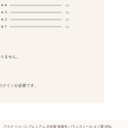
★
4
(0)
★
3
(0)
★
2
(0)
★
1
(0)
ありません。
ログイン
が必要です。
アスク ジャパンプレミアム 日本製 無着色 バランスミール エゾ鹿 600g