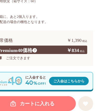
用状況
（箱サイズ：60）
箱に、あと
2
個入ります。
配送の場合の梱包となります。
常価格
￥1,390
Premium40価格
￥834
?
庫
ご注文できます
に入会すると
40
ご入会はこちらから
%
OFF!
カートに入れる