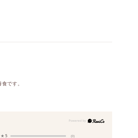
養食です。
★
5
(0)