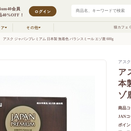
mium40会員
ログイン
40%OFF！
クア
その他
猫カフェ C
アスク ジャパンプレミアム 日本製 無着色 バランスミール エゾ鹿 600g
アスク
ア
本
ゾ鹿
商品コ
JAN
ポイン