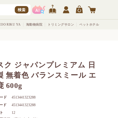
検索
OO RIKU YA
海動物病院
トリミングサロン
ペットホテル
スク ジャパンプレミアム 日
製 無着色 バランスミール エ
 600g
ード
4513441323288
コード
4513441323288
ト
12