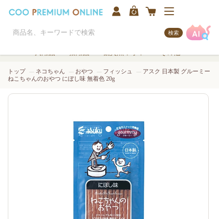
検索
犬用品
猫用品
観賞魚/アクア
その他
トップ
ネコちゃん
おやつ
フィッシュ
アスク 日本製 グルーミー
ねこちゃんのおやつ にぼし味 無着色 20g