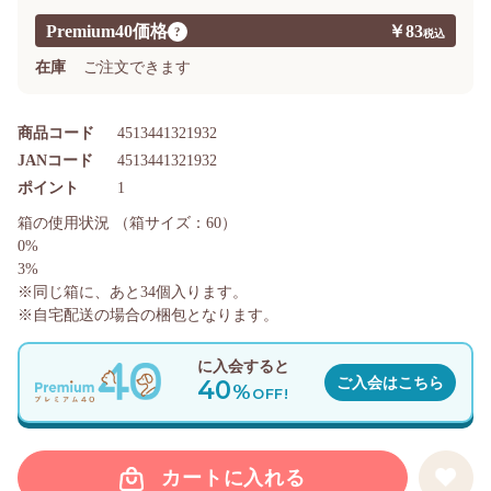
Premium40価格
￥83
?
在庫
ご注文できます
商品コード
4513441321932
JANコード
4513441321932
ポイント
1
箱の使用状況
（箱サイズ：60）
0%
3%
※同じ箱に、あと
34
個入ります。
※自宅配送の場合の梱包となります。
に入会すると
40
ご入会はこちら
%
OFF!
カートに入れる