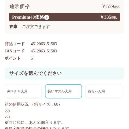
通常価格
￥559
Premium40価格
￥335
?
在庫
ご注文できます
商品コード
4512063151583
JANコード
4512063151583
ポイント
5
サイズを選んでください
鼻ペチャ犬用
長いマズル犬用
猫ちゃん用
箱の使用状況
（箱サイズ：60）
0%
2%
※同じ箱に、あと
51
個入ります。
※自宅配送の場合の梱包となります。