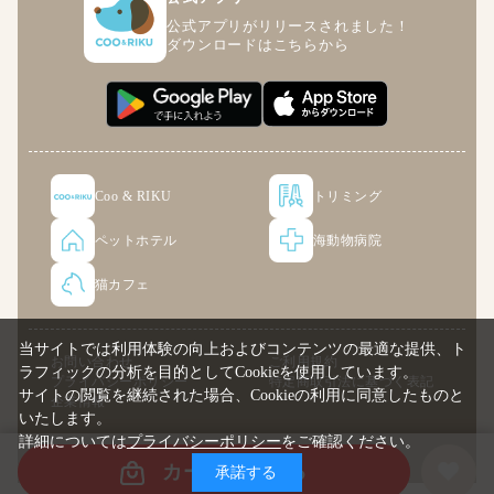
公式アプリがリリースされました！
ダウンロードはこちらから
Coo & RIKU
トリミング
ペットホテル
海動物病院
猫カフェ
当サイトでは利用体験の向上およびコンテンツの最適な提供、ト
お問い合わせ
ご利用規約
ラフィックの分析を目的としてCookieを使用しています。
プライバシーポリシー
特定商取引法に基づく表記
サイトの閲覧を継続された場合、Cookieの利用に同意したものと
企業情報
いたします。
詳細については
プライバシーポリシー
をご確認ください。
© COO PREMIUM ONLINE
カートに入れる
承諾する