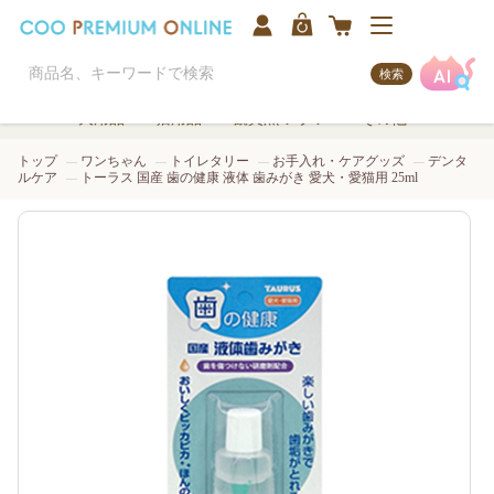
検索
犬用品
猫用品
観賞魚/アクア
その他
トップ
ワンちゃん
トイレタリー
お手入れ・ケアグッズ
デンタ
ルケア
トーラス 国産 歯の健康 液体 歯みがき 愛犬・愛猫用 25ml