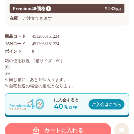
Premium40価格
￥533
?
在庫
ご注文できます
商品コード
4512063151224
JANコード
4512063151224
ポイント
8
箱の使用状況
（箱サイズ：60）
0%
5%
※同じ箱に、あと
19
個入ります。
※自宅配送の場合の梱包となります。
に入会すると
40
ご入会はこちら
%
OFF!
カートに入れる