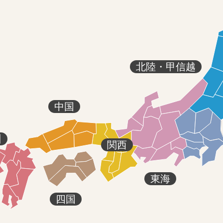
北陸・甲信越
中国
州
関西
東海
四国