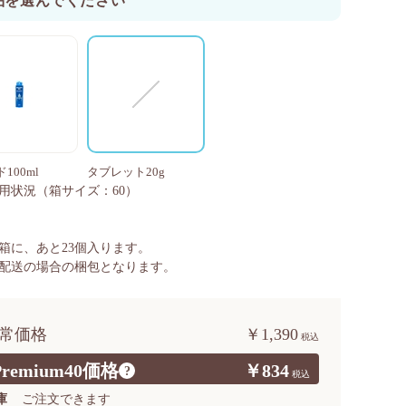
品を選んでください
100ml
タブレット20g
用状況
（箱サイズ：60）
箱に、あと
23
個入ります。
配送の場合の梱包となります。
常価格
￥1,390
Premium40価格
￥834
?
庫
ご注文できます