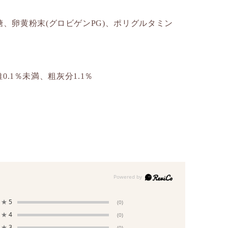
、卵黄粉末(グロビゲンPG)、ポリグルタミン
0.1％未満、粗灰分1.1％
★
5
(0)
★
4
(0)
★
3
(0)