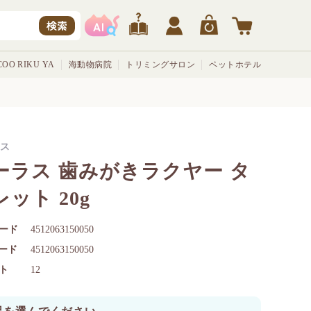
検索
OO RIKU YA
海動物病院
トリミングサロン
ペットホテル
ス
ーラス 歯みがきラクヤー タ
ット 20g
ード
4512063150050
コード
4512063150050
ト
12