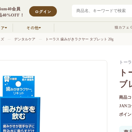
mium40会員
ログイン
40%OFF！
クア
その他
猫カフェ C
ッズ
デンタルケア
トーラス 歯みがきラクヤー タブレット 20g
トーラ
ト
ブレ
商品コ
JAN
ポイン