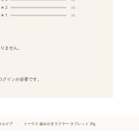
★
2
(0)
★
1
(0)
ありません。
ログイン
が必要です。
タルケア
トーラス 歯みがきラクヤー タブレット 20g