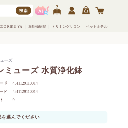
検索
OO RIKU YA
海動物病院
トリミングサロン
ペットホテル
ューズ
ンミューズ 水質浄化鉢
ード
4511129110014
コード
4511129110014
ト
9
品を選んでください