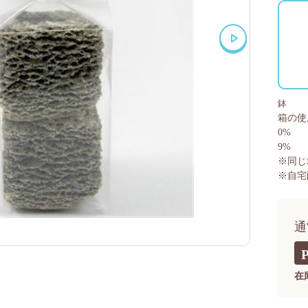
鉢
箱の使
0%
9%
※同じ
※自宅
通
在