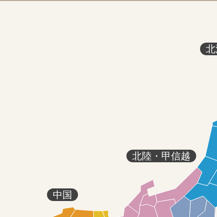
北
北陸・甲信越
中国