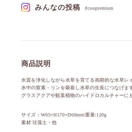
みんなの投稿
#coopremium
商品説明
水質を浄化しながら水草を育てる画期的な水草レ
水中の窒素・リンを吸着し水草の生長につなげま
グラスアクアや観葉植物のハイドロカルチャーに
サイズ：W65×H170×D60mm/重量:120g
素材 珪藻土・他