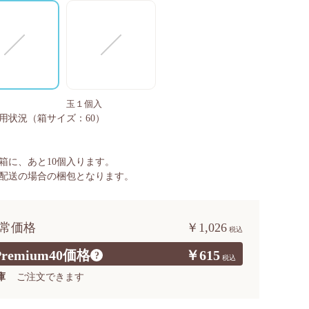
玉１個入
用状況
（箱サイズ：60）
箱に、あと
10
個入ります。
配送の場合の梱包となります。
常価格
￥1,026
Premium40価格
￥615
?
庫
ご注文できます