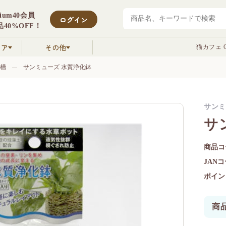
mium40会員
ログイン
40%OFF！
クア
その他
猫カフェ C
槽
サンミューズ 水質浄化鉢
サンミ
サ
商品コ
JAN
ポイン
商