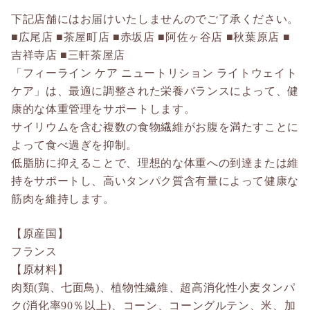
下記店舗にはお届けいたしませんのでご了承ください。
■広尾店 ■茶屋町店 ■赤坂店 ■阿佐ヶ谷店 ■秋葉原店 ■
吉祥寺店 ■三軒茶屋店
「フィーライン ケア ニュートリション ライトウェイト
ケア」は、最適に調整された栄養バランスによって、健
康的な体重管理をサポートします。
サイリウムを含む複数の食物繊維がお腹を満たすことに
よって食べ過ぎを抑制。
低脂肪に抑えることで、理想的な体重への到達または維
持をサポートし、高いタンパク質含有量によって健康な
筋肉を維持します。
【原産国】
フランス
【原材料】
肉類(鶏、七面鳥)、植物性繊維、超高消化性小麦タンパ
ク(消化率90％以上)、コーン、コーングルテン、米、加