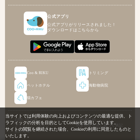
公式アプリ
公式アプリがリリースされました！
ダウンロードはこちらから
Coo & RIKU
トリミング
ペットホテル
海動物病院
猫カフェ
当サイトでは利用体験の向上およびコンテンツの最適な提供、ト
お問い合わせ
ご利用規約
ラフィックの分析を目的としてCookieを使用しています。
プライバシーポリシー
特定商取引法に基づく表記
サイトの閲覧を継続された場合、Cookieの利用に同意したものと
企業情報
いたします。