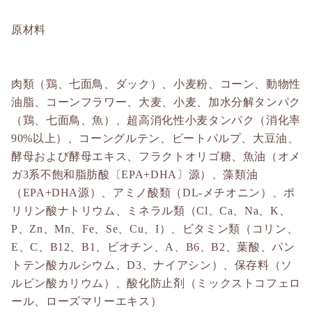
原材料
肉類（鶏、七面鳥、ダック）、小麦粉、コーン、動物性
油脂、コーンフラワー、大麦、小麦、加水分解タンパク
（鶏、七面鳥、魚）、超高消化性小麦タンパク（消化率
90%以上）、コーングルテン、ビートパルプ、大豆油、
酵母および酵母エキス、フラクトオリゴ糖、魚油（オメ
ガ3系不飽和脂肪酸〔EPA+DHA〕源）、藻類油
（EPA+DHA源）、アミノ酸類（DL-メチオニン）、ポ
リリン酸ナトリウム、ミネラル類（Cl、Ca、Na、K、
P、Zn、Mn、Fe、Se、Cu、I）、ビタミン類（コリン、
E、C、B12、B1、ビオチン、A、B6、B2、葉酸、パン
トテン酸カルシウム、D3、ナイアシン）、保存料（ソ
ルビン酸カリウム）、酸化防止剤（ミックストコフェロ
ール、ローズマリーエキス）