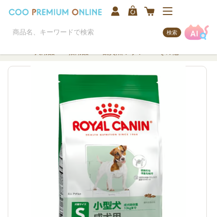
検索
犬用品
猫用品
観賞魚/アクア
その他