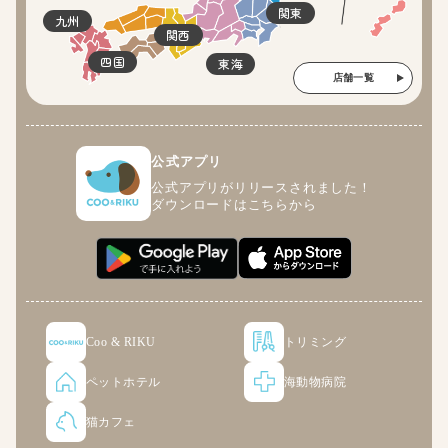
関東
九州
関西
四国
東海
店舗一覧
公式アプリ
公式アプリがリリースされました！
ダウンロードはこちらから
Coo & RIKU
トリミング
ペットホテル
海動物病院
猫カフェ