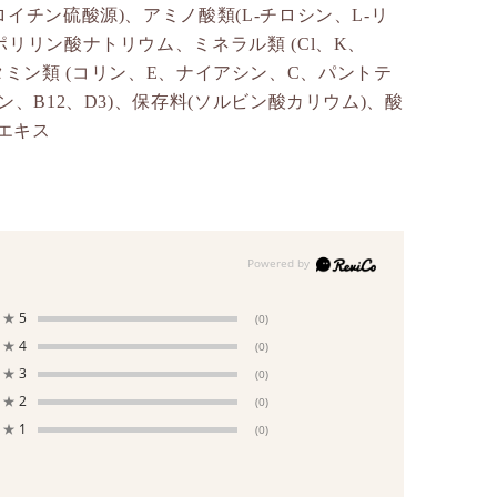
イチン硫酸源)、アミノ酸類(L-チロシン、L-リ
リリン酸ナトリウム、ミネラル類 (Cl、K、
)、ビタミン類 (コリン、E、ナイアシン、C、パントテ
ン、B12、D3)、保存料(ソルビン酸カリウム)、酸
エキス
★
5
(0)
★
4
(0)
★
3
(0)
★
2
(0)
★
1
(0)