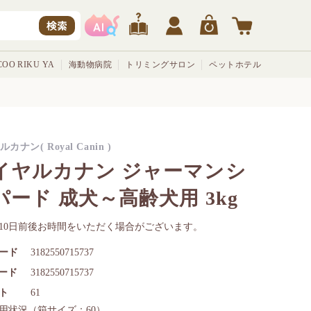
検索
OO RIKU YA
海動物病院
トリミングサロン
ペットホテル
カナン( Royal Canin )
イヤルカナン ジャーマンシ
パード 成犬～高齢犬用 3kg
10日前後お時間をいただく場合がございます。
ード
3182550715737
コード
3182550715737
ト
61
用状況
（箱サイズ：60）