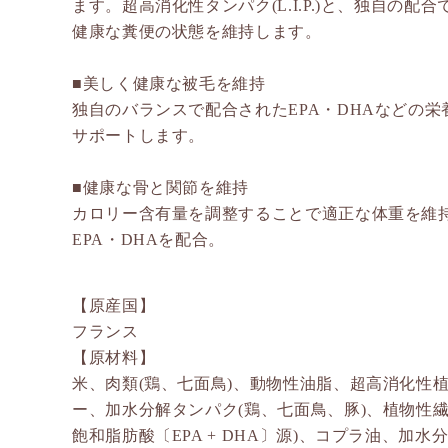
ます。超高消化性タンパク(L.I.P.)と、独自の
健康な糞便の状態を維持します。
■美しく健康な被毛を維持
独自のバランスで配合されたEPA・DHAなどの
サポートします。
■健康な骨と関節を維持
カロリー含有量を調整することで適正な体重を維
EPA・DHAを配合。
【原産国】
フランス
【原材料】
米、肉類(鶏、七面鳥)、動物性油脂、超高消化性植
ー、加水分解タンパク(鶏、七面鳥、豚)、植物性
飽和脂肪酸〔EPA + DHA〕源)、コプラ油、加