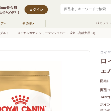
mium40会員
ログイン
40%OFF！
クア
その他
猫カフェ C
ダルト
ロイヤルカナン ジャーマンシェパード 成犬～高齢犬用 3kg
ロイヤル
ロ
ェ
配送に
商品コ
JAN
ポイン
箱の使