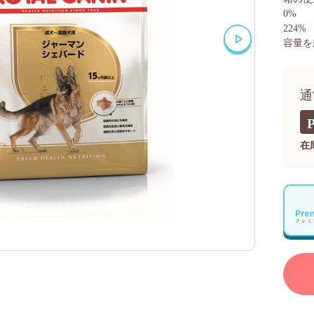
0%
224%
容量を
通
在