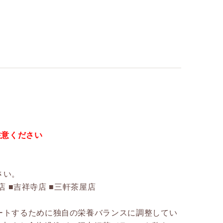
注意ください
さい。
店 ■吉祥寺店 ■三軒茶屋店
ートするために独自の栄養バランスに調整してい