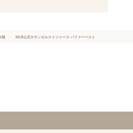
衣類
MLB公式ロサンゼルスドジャース パファーベスト