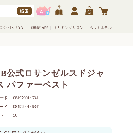
検索
OO RIKU YA
海動物病院
トリミングサロン
ペットホテル
LB公式ロサンゼルスドジャ
ス パファーベスト
ード
0849790146341
コード
0849790146341
ト
56