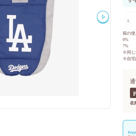
サ
L
箱の使
0%
7%
※同じ
※自宅
通
在