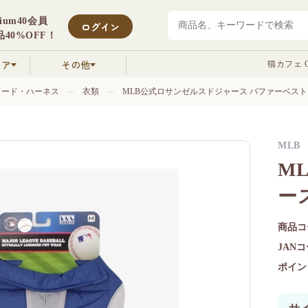
mium40会員
ログイン
40%OFF！
クア
その他
猫カフェ C
リード・ハーネス
衣類
MLB公式ロサンゼルスドジャース パファーベスト
MLB
M
ー
商品コ
JAN
ポイン