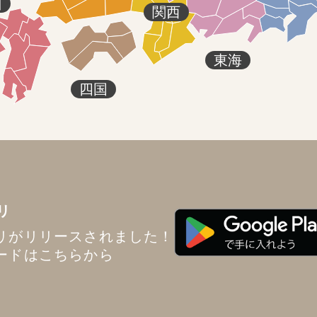
州
関西
東海
四国
リ
リがリリースされました！
ードはこちらから