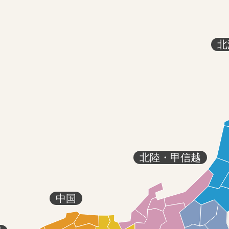
北
北陸・甲信越
中国