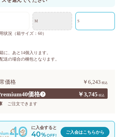
イズを選んでください
M
S
用状況
（箱サイズ：60）
箱に、あと
14
個入ります。
配送の場合の梱包となります。
常価格
￥6,243
Premium40価格
￥3,745
?
庫
ご注文できます
に入会すると
40
ご入会はこちらから
%
OFF!