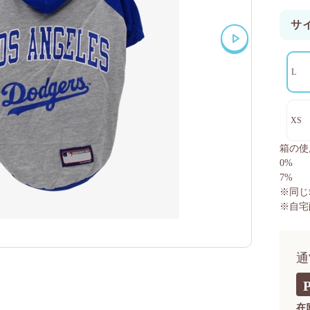
サ
L
XS
箱の使
0%
7%
※同じ
※自宅
通
在