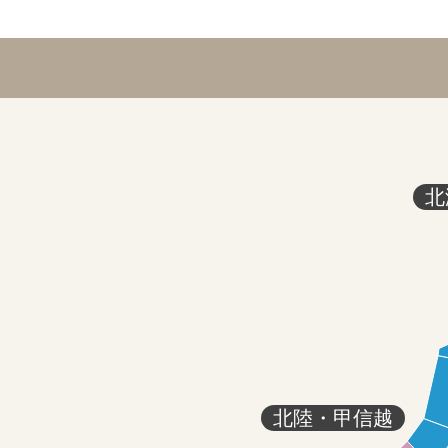
北
北陸・甲信越