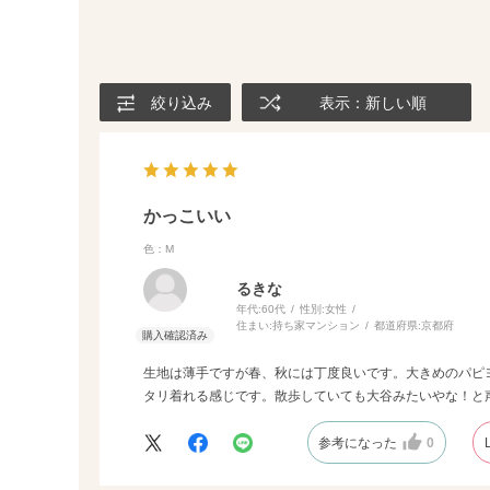
絞り込み
表示：新しい順
かっこいい
色：M
るきな
年代:
60代
性別:
女性
住まい:
持ち家マンション
都道府県:
京都府
生地は薄手ですが春、秋には丁度良いです。大きめのパピヨ
タリ着れる感じです。散歩していても大谷みたいやな！と
参考になった
0