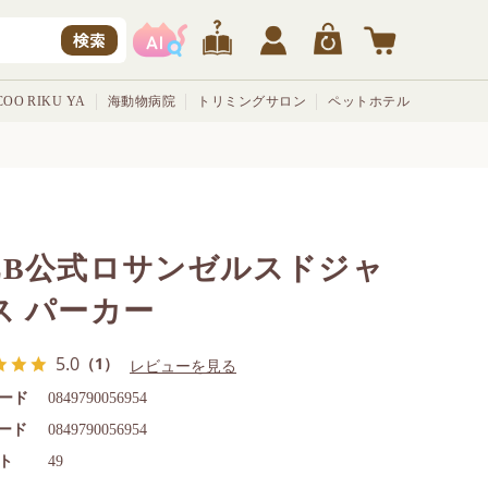
検索
OO RIKU YA
海動物病院
トリミングサロン
ペットホテル
LB公式ロサンゼルスドジャ
ス パーカー
5.0
（1）
レビューを見る
ード
0849790056954
コード
0849790056954
ト
49