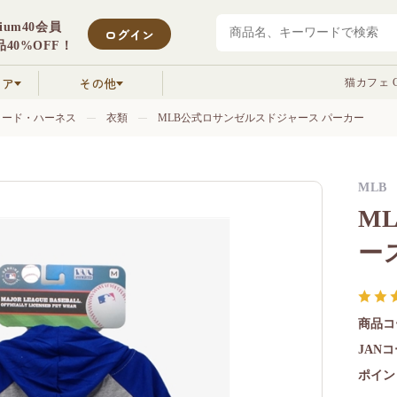
mium40会員
ログイン
40%OFF！
クア
その他
猫カフェ C
リード・ハーネス
衣類
MLB公式ロサンゼルスドジャース パーカー
MLB
M
ー
商品コ
JAN
ポイン