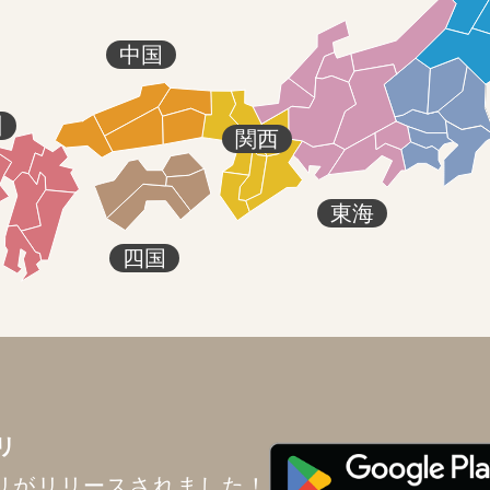
中国
州
関西
東海
四国
リ
リがリリースされました！