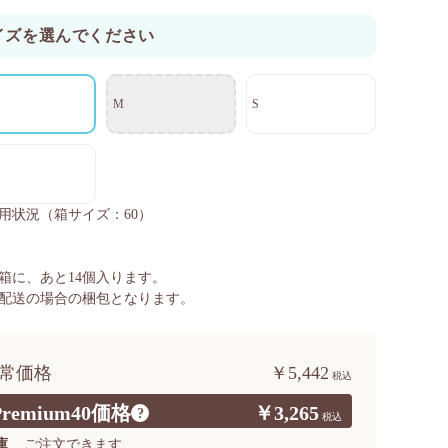
イズを選んでください
M
S
用状況
（箱サイズ：60）
箱に、あと
14
個入ります。
配送の場合の梱包となります。
常価格
￥5,442
Premium40価格
￥3,265
?
庫
ご注文できます