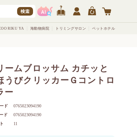
検索
OO RIKU YA
海動物病院
トリミングサロン
ペットホテル
リームブロッサム カチッと
ほうびクリッカーＧコントロ
ラー
ード
0765023094190
コード
0765023094190
ト
11