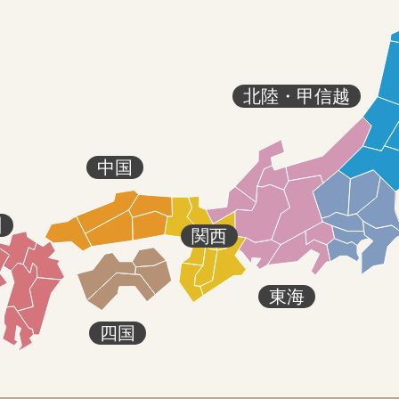
北陸・甲信越
中国
州
関西
東海
四国