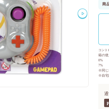
商
コント
箱の使
0%
7%
※同じ
※自宅
通