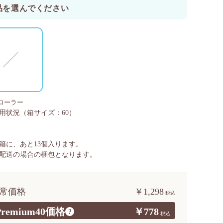
品を選んでください
ローラー
用状況
（箱サイズ：60）
箱に、あと
13
個入ります。
配送の場合の梱包となります。
常価格
￥1,298
Premium40価格
￥778
?