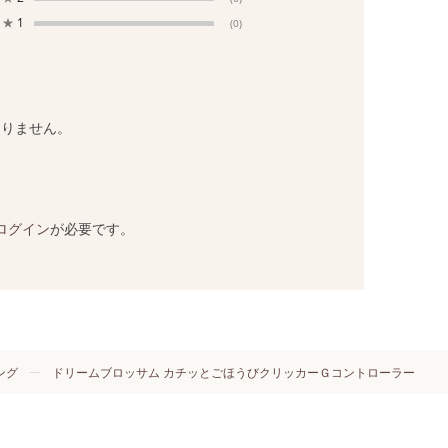
★
1
(0)
ありません。
ログイン
が必要です。
ング
ドリームブロッサム カチッとごほうびクリッカーＧコントローラー