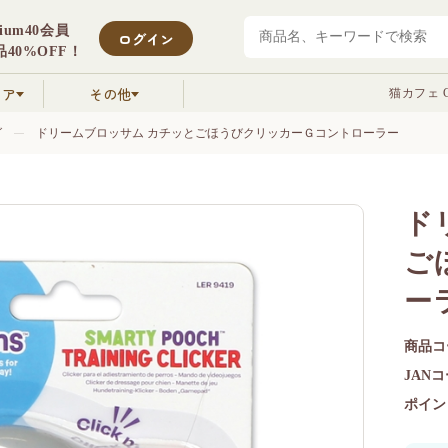
mium40会員
ログイン
40%OFF！
クア
その他
猫カフェ C
グ
ドリームブロッサム カチッとごほうびクリッカーＧコントローラー
ド
ご
ー
商品コ
JAN
ポイン