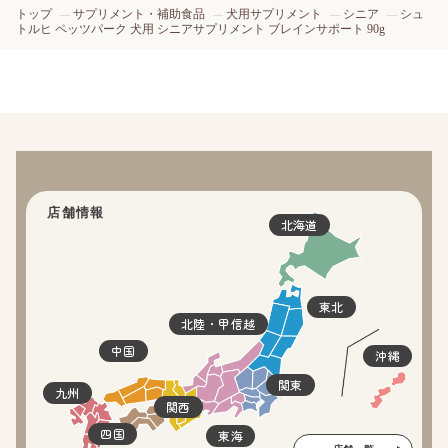
トップ
サプリメント・補助食品
犬用サプリメント
シニア
シュ
トルヒ ペッツパーク 犬用 シニアサプリメント ブレインサポート 90g
店舗情報
北海道
東北
北陸・甲信越
中国
沖縄
関東
九州
関西
四国
東海