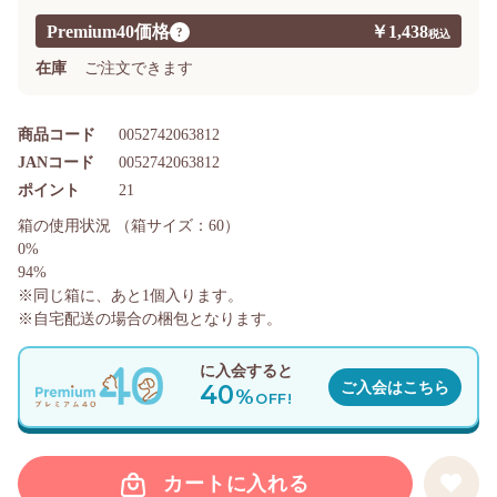
Premium40価格
￥1,438
?
在庫
ご注文できます
商品コード
0052742063812
JANコード
0052742063812
ポイント
21
箱の使用状況
（箱サイズ：60）
0%
94%
※同じ箱に、あと
1
個入ります。
※自宅配送の場合の梱包となります。
に入会すると
40
ご入会はこちら
%
OFF!
カートに入れる