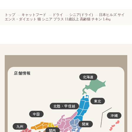
トップ
キャットフード
ドライ
シニア(ドライ)
日本ヒルズ サイ
エンス・ダイエット 猫 シニア プラス 11歳以上 高齢猫 チキン 1.4㎏
店舗情報
北海道
東北
北陸・甲信越
中国
沖縄
関東
九州
関西