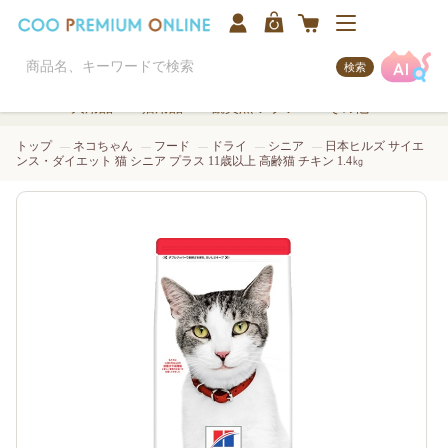
検索
犬用品
猫用品
観賞魚/アクア
その他
トップ
ネコちゃん
フード
ドライ
シニア
日本ヒルズ サイエ
ンス・ダイエット 猫 シニア プラス 11歳以上 高齢猫 チキン 1.4㎏