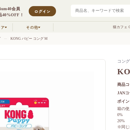
mium40会員
ログイン
40%OFF！
クア
その他
猫カフェ C
グ
KONG パピー コング M
コング
K
商品コ
JAN
ポイン
箱の使
0%
20%
※同じ