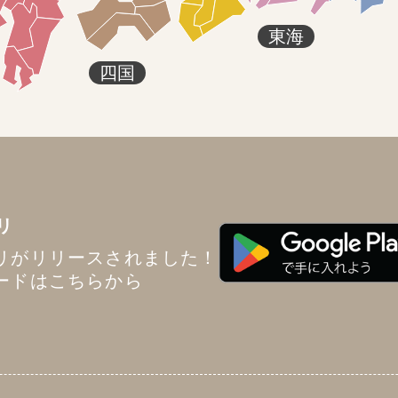
東海
四国
リ
リがリリースされました！
ードはこちらから