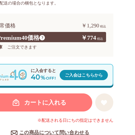
配送の場合の梱包となります。
常価格
￥1,290
Premium40価格
￥774
?
庫
ご注文できます
に入会すると
40
ご入会はこちらから
%
OFF!
カートに入れる
※配送される日にちの指定はできません
この商品について問い合わせる