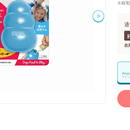
※自宅
通
在