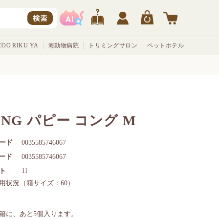
検索
OO RIKU YA
海動物病院
トリミングサロン
ペットホテル
ONG パピー コング M
ード
0035585746067
コード
0035585746067
ト
11
用状況
（箱サイズ：60）
箱に、あと
5
個入ります。