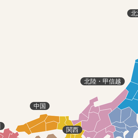
北
北陸・甲信越
中国
州
関西