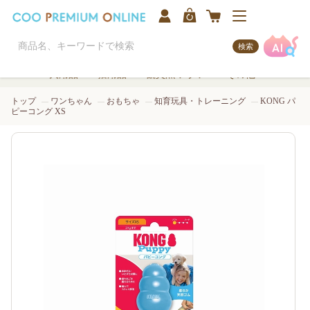
検索
犬用品
猫用品
観賞魚/アクア
その他
トップ
ワンちゃん
おもちゃ
知育玩具・トレーニング
KONG パ
ピーコング XS