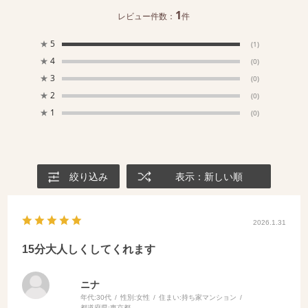
1
レビュー件数：
件
★
5
(1)
★
4
(0)
★
3
(0)
★
2
(0)
★
1
(0)
絞り込み
表示：新しい順
2026.1.31
15分大人しくしてくれます
ニナ
年代:
30代
性別:
女性
住まい:
持ち家マンション
都道府県:
東京都