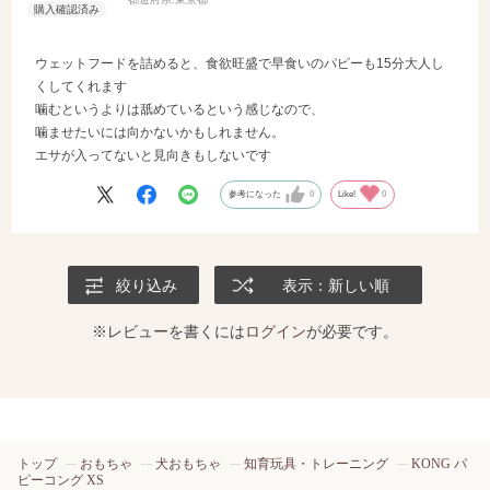
ウェットフードを詰めると、食欲旺盛で早食いのパピーも15分大人し
くしてくれます
噛むというよりは舐めているという感じなので、
噛ませたいには向かないかもしれません。
エサが入ってないと見向きもしないです
参考になった
0
Like!
0
絞り込み
表示：新しい順
※レビューを書くには
ログイン
が必要です。
トップ
おもちゃ
犬おもちゃ
知育玩具・トレーニング
KONG パ
ピーコング XS