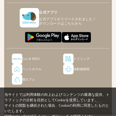
公式アプリ
公式アプリがリリースされました！
ダウンロードはこちらから
Coo & RIKU
トリミング
ペットホテル
海動物病院
猫カフェ
当サイトでは利用体験の向上およびコンテンツの最適な提供、ト
お問い合わせ
ご利用規約
ラフィックの分析を目的としてCookieを使用しています。
プライバシーポリシー
特定商取引法に基づく表記
サイトの閲覧を継続された場合、Cookieの利用に同意したものと
企業情報
いたします。