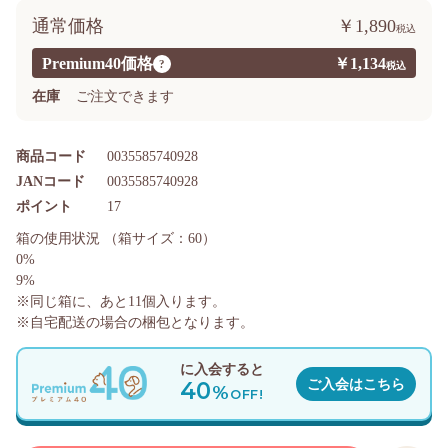
通常価格
￥1,890
Premium40価格
￥1,134
?
在庫
ご注文できます
商品コード
0035585740928
JANコード
0035585740928
ポイント
17
箱の使用状況
（箱サイズ：60）
0%
9%
※同じ箱に、あと
11
個入ります。
※自宅配送の場合の梱包となります。
に入会すると
40
ご入会はこちら
%
OFF!