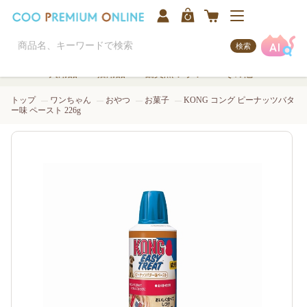
検索
犬用品
猫用品
観賞魚/アクア
その他
トップ
ワンちゃん
おやつ
お菓子
KONG コング ピーナッツバタ
ー味 ペースト 226g