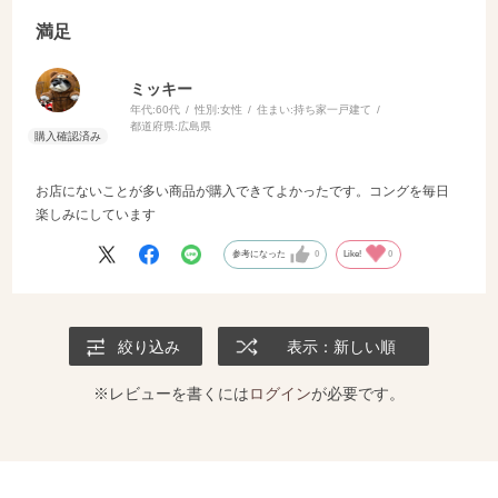
満足
ミッキー
年代:
60代
性別:
女性
住まい:
持ち家一戸建て
都道府県:
広島県
お店にないことが多い商品が購入できてよかったです。コングを毎日
楽しみにしています
参考になった
0
Like!
0
絞り込み
表示：新しい順
※レビューを書くには
ログイン
が必要です。