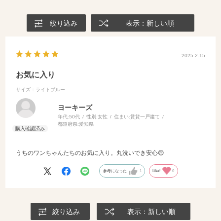
絞り込み
表示：新しい順
2025.2.15
お気に入り
サイズ：ライトブルー
ヨーキーズ
年代:
50代
性別:
女性
住まい:
賃貸一戸建て
都道府県:
愛知県
うちのワンちゃんたちのお気に入り。丸洗いでき安心😌
参考になった
1
Like!
0
絞り込み
表示：新しい順