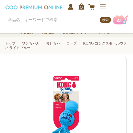
検索
犬用品
猫用品
観賞魚/アクア
その他
トップ
ワンちゃん
おもちゃ
ロープ
KONG コングスモールウァ
バ ライトブルー