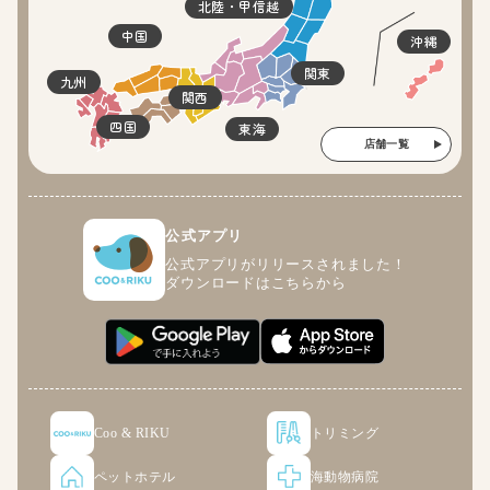
北陸・甲信越
中国
沖縄
関東
九州
関西
四国
東海
店舗一覧
公式アプリ
公式アプリがリリースされました！
ダウンロードはこちらから
Coo & RIKU
トリミング
ペットホテル
海動物病院