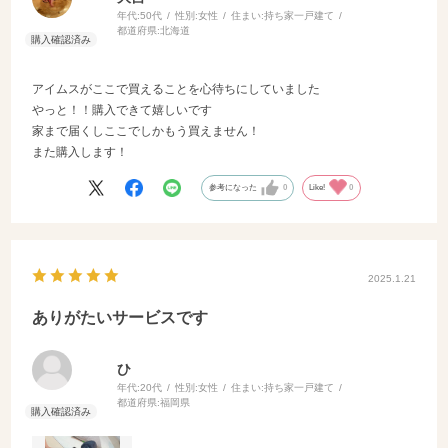
年代:
50代
性別:
女性
住まい:
持ち家一戸建て
都道府県:
北海道
アイムスがここで買えることを心待ちにしていました
やっと！！購入できて嬉しいです
家まで届くしここでしかもう買えません！
また購入します！
参考になった
0
Like!
0
2025.1.21
ありがたいサービスです
ひ
年代:
20代
性別:
女性
住まい:
持ち家一戸建て
都道府県:
福岡県