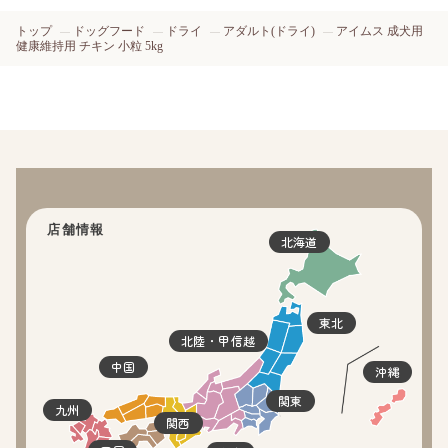
トップ
ドッグフード
ドライ
アダルト(ドライ)
アイムス 成犬用
健康維持用 チキン 小粒 5kg
店舗情報
北海道
東北
北陸・甲信越
中国
沖縄
関東
九州
関西