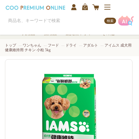
検索
犬用品
猫用品
観賞魚/アクア
その他
トップ
ワンちゃん
フード
ドライ
アダルト
アイムス 成犬用
健康維持用 チキン 小粒 5kg