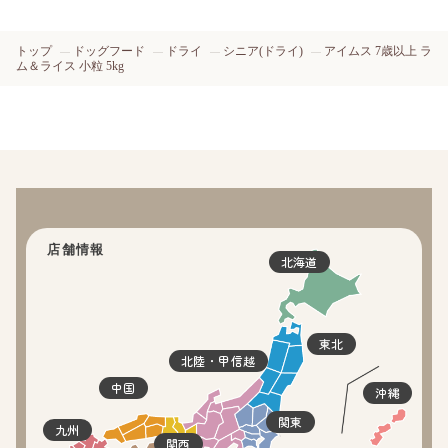
トップ
ドッグフード
ドライ
シニア(ドライ)
アイムス 7歳以上 ラ
ム＆ライス 小粒 5kg
店舗情報
北海道
東北
北陸・甲信越
中国
沖縄
関東
九州
関西