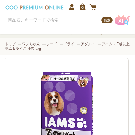
検索
犬用品
猫用品
観賞魚/アクア
その他
トップ
ワンちゃん
フード
ドライ
アダルト
アイムス 7歳以上
ラム＆ライス 小粒 5kg