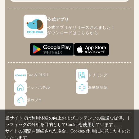
公式アプリ
公式アプリがリリースされました！
ダウンロードはこちらから
Coo & RIKU
トリミング
ペットホテル
海動物病院
猫カフェ
当サイトでは利用体験の向上およびコンテンツの最適な提供、ト
お問い合わせ
ご利用規約
ラフィックの分析を目的としてCookieを使用しています。
プライバシーポリシー
特定商取引法に基づく表記
サイトの閲覧を継続された場合、Cookieの利用に同意したものと
企業情報
いたします。