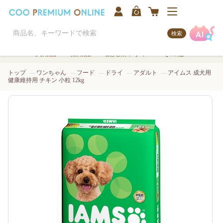
検索
犬用品
猫用品
観賞魚/アクア
その他
トップ
ワンちゃん
フード
ドライ
アダルト
アイムス 成犬用
健康維持用 チキン 小粒 12kg