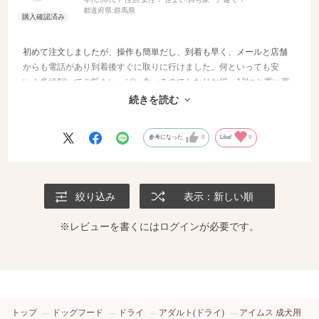
都道府県:
群馬県
初めて注文しましたが、操作も簡単だし、到着も早く、メールと店舗
からも電話があり到着後すぐに取りに行けました。何といっても安
い！多頭飼いでご飯もいっぱい食べるのでかなりお得。12kgと重い商
品でしたが、お店の方が車まで運んで下さり助かりました。難点は安
続きを読む
いから。と沢山買いすぎてしまいます。
参考になった
0
Like!
0
絞り込み
表示：新しい順
※レビューを書くには
ログイン
が必要です。
トップ
ドッグフード
ドライ
アダルト(ドライ)
アイムス 成犬用