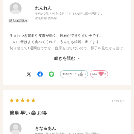
れんれん
年代:
40代
性別:
女性
住まい:
持ち家一戸建て
都道府県:
徳島県
生まれつき貧血や皮膚が弱く、尿石ができやすい子です。
このご飯はよく食べてくれて、うんちも綺麗に出てます。
切り替えて1週間程ですが、血尿も出てないので、様子を見ながら続け
ます。
続きを読む
味が気に入ってるようで、ご飯の時間はぴょんぴょん跳ねて待ってま
す。
参考になった
0
Like!
0
2025.6.5
簡単 早い 楽 お得
きな＆あん
年代:
50代
性別:
女性
住まい:
持ち家一戸建て