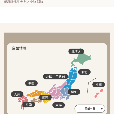
健康維持用 チキン 小粒 12kg
店舗情報
北海道
東北
北陸・甲信越
中国
沖縄
関東
九州
関西
四国
東海
店舗一覧