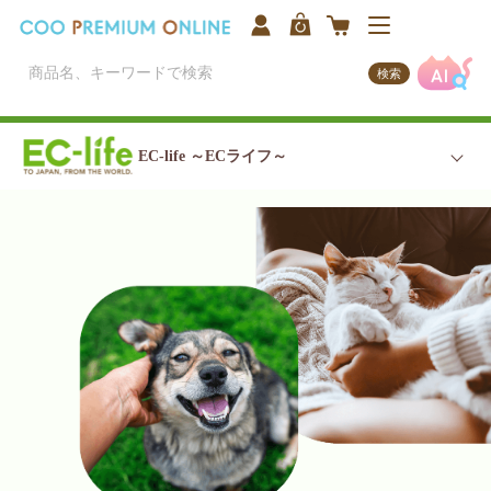
検索
EC-life ～ECライフ～