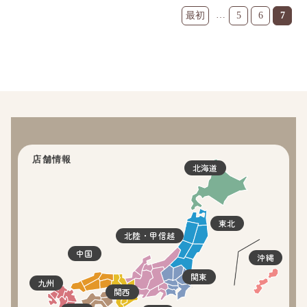
…
5
6
7
店舗情報
北海道
東北
北陸・甲信越
中国
沖縄
関東
九州
関西