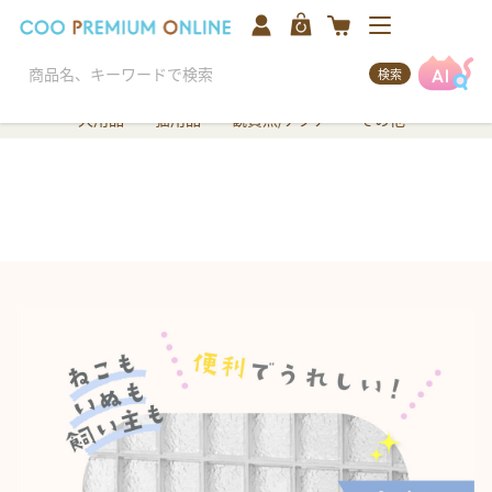
検索
犬用品
猫用品
観賞魚/アクア
その他