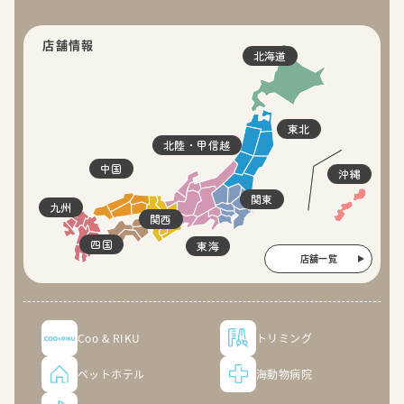
店舗情報
北海道
東北
北陸・甲信越
中国
沖縄
関東
九州
関西
四国
東海
店舗一覧
Coo & RIKU
トリミング
ペットホテル
海動物病院