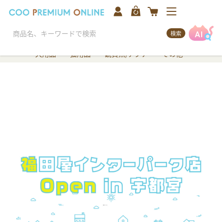
検索
犬用品
猫用品
観賞魚/アクア
その他